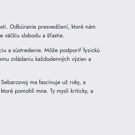
osti. Odbúranie presvedčení, ktoré nám
e väčšiu slobodu a šťastie.
iu a sústredenie. Môže podporiť fyzickú
šiemu zvládaniu každodenných výziev a
Sebarozvoj ma fascinuje už roky, a
ktoré pomohli mne. Ty mysli kriticky, a