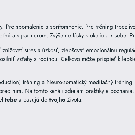
 Pre spomalenie a sprítomnenie. Pre tréning trpezliv
ťmi a s partnerom. Zvýšenie lásky k okoliu a k sebe. Pr
ižovať stres a úzkosť, zlepšovať emocionálnu regulác
posilniť vzťahy s rodinou. Celkovo môže prispieť k lep
ction) tréning a Neuro-somatický meditačný tréning. 
 pred ním. Na tomto kanáli zdieľam praktiky a poznania, 
el
tebe
a pasujú do
tvojho
života.