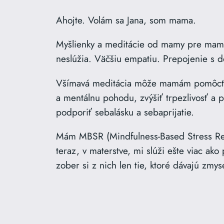
Ahojte. Volám sa Jana, som mama.
Myšlienky a meditácie od mamy pre mamy.
neslúžia. Väčšiu empatiu. Prepojenie s de
Všímavá meditácia môže mamám pomôcť zn
a mentálnu pohodu, zvýšiť trpezlivosť a 
podporiť sebalásku a sebaprijatie.
Mám MBSR (Mindfulness-Based Stress Redu
teraz, v materstve, mi slúži ešte viac ako
zober si z nich len tie, ktoré dávajú zmys