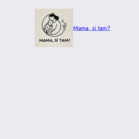
Prejsť
na
obsah
Mama, si tam?