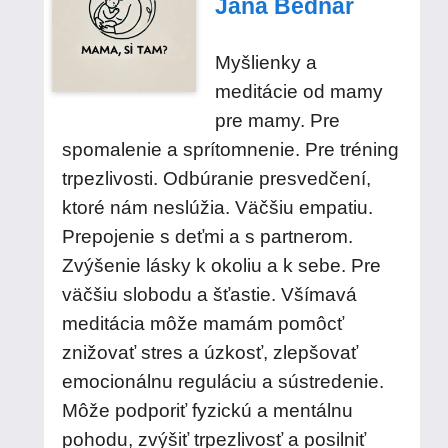
Jana Bednár
Myšlienky a
meditácie od mamy
pre mamy. Pre
spomalenie a sprítomnenie. Pre tréning
trpezlivosti. Odbúranie presvedčení,
ktoré nám neslúžia. Väčšiu empatiu.
Prepojenie s deťmi a s partnerom.
Zvýšenie lásky k okoliu a k sebe. Pre
väčšiu slobodu a šťastie. Všímavá
meditácia môže mamám pomôcť
znižovať stres a úzkosť, zlepšovať
emocionálnu reguláciu a sústredenie.
Môže podporiť fyzickú a mentálnu
pohodu, zvýšiť trpezlivosť a posilniť