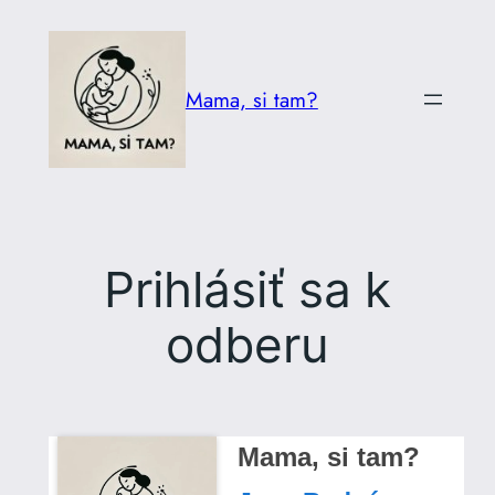
Prejsť
na
obsah
Mama, si tam?
Prihlásiť sa k
odberu
Mama, si tam?