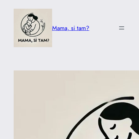
Prejsť
na
obsah
Mama, si tam?