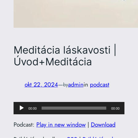
Meditácia láskavosti |
Úvod+Meditácia
okt 22, 2024
—
admin
in
podcast
by
Audio
00:00
00:00
prehrávač
Podcast:
Play in new window
|
Download