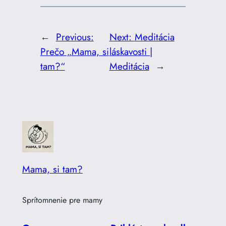
←
Previous:
Next:
Meditácia
Prečo „Mama, si
láskavosti |
tam?“
Meditácia
→
Mama, si tam?
Sprítomnenie pre mamy