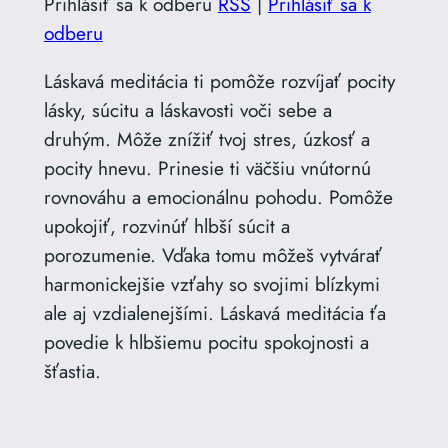
Prihlásiť sa k odberu
RSS
|
Prihlásiť sa k
odberu
Láskavá meditácia ti pomôže rozvíjať pocity
lásky, súcitu a láskavosti voči sebe a
druhým. Môže znížiť tvoj stres, úzkosť a
pocity hnevu. Prinesie ti väčšiu vnútornú
rovnováhu a emocionálnu pohodu. Pomôže
upokojiť, rozvinúť hlbší súcit a
porozumenie. Vďaka tomu môžeš vytvárať
harmonickejšie vzťahy so svojimi blízkymi
ale aj vzdialenejšími. Láskavá meditácia ťa
povedie k hlbšiemu pocitu spokojnosti a
šťastia.